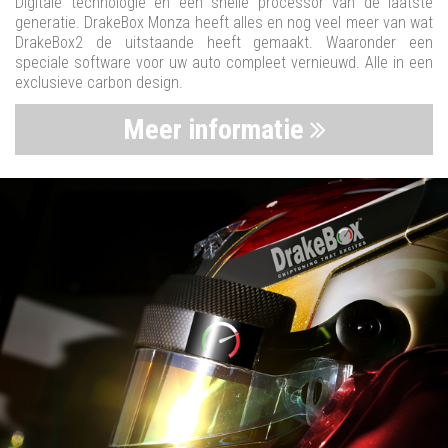
Digitale technologie en een snelle processor van de laatste
generatie. DrakeBox Monza heeft alles en nog veel meer van wat
DrakeBox2 de uitstaande heeft gemaakt. Waaronder een
speciale software voor uw auto compleet vernieuwd. Alle in een
exclusieve carbon design.
Meer informatie