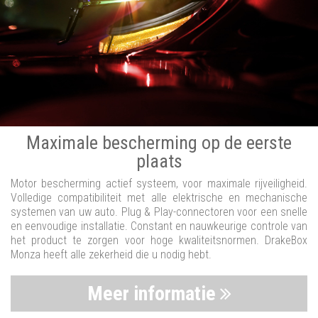
Maximale bescherming op de eerste
plaats
Motor bescherming actief systeem, voor maximale rijveiligheid.
Volledige compatibiliteit met alle elektrische en mechanische
systemen van uw auto. Plug & Play-connectoren voor een snelle
en eenvoudige installatie. Constant en nauwkeurige controle van
het product te zorgen voor hoge kwaliteitsnormen. DrakeBox
Monza heeft alle zekerheid die u nodig hebt.
Meer informatie