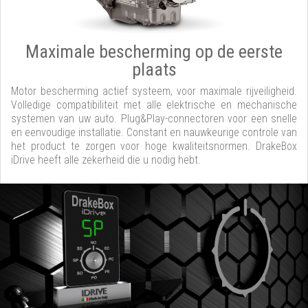
Maximale bescherming op de eerste
plaats
Motor bescherming actief systeem, voor maximale rijveiligheid.
Volledige compatibiliteit met alle elektrische en mechanische
systemen van uw auto. Plug&Play-connectoren voor een snelle
en eenvoudige installatie. Constant en nauwkeurige controle van
het product te zorgen voor hoge kwaliteitsnormen. DrakeBox
iDrive heeft alle zekerheid die u nodig hebt.