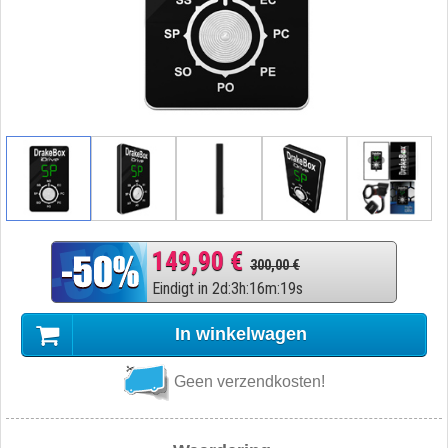
149,90 €
300,00 €
Eindigt in
2
d
:
3
h
:
16
m
:
18
s
In winkelwagen
Geen verzendkosten!