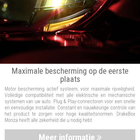
Maximale bescherming op de eerste
plaats
Motor bescherming actief systeem, voor maximale rijveiligheid.
Volledige compatibiliteit met alle elektrische en mechanische
systemen van uw auto. Plug & Play-connectoren voor een snelle
en eenvoudige installatie. Constant en nauwkeurige controle van
het product te zorgen voor hoge kwaliteitsnormen. DrakeBox
Monza heeft alle zekerheid die u nodig hebt.
Meer informatie