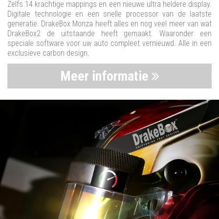
Zelfs 14 krachtige mappings en een nieuwe ultra heldere display.
Digitale technologie en een snelle processor van de laatste
generatie. DrakeBox Monza heeft alles en nog veel meer van wat
DrakeBox2 de uitstaande heeft gemaakt. Waaronder een
speciale software voor uw auto compleet vernieuwd. Alle in een
exclusieve carbon design.
Meer informatie