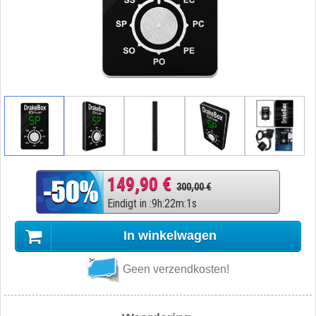
149,90 €
300,00 €
Eindigt in
:
9
h
:
22
m
:
0
s
In winkelwagen
Geen verzendkosten!