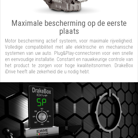
Maximale bescherming op de eerste
plaats
Motor bescherming actief systeem, voor maximale rijveiligheid.
Volledige compatibiliteit met alle elektrische en mechanische
systemen van uw auto. Plug&Play-connectoren voor een snelle
en eenvoudige installatie. Constant en nauwkeurige controle van
het product te zorgen voor hoge kwaliteitsnormen. DrakeBox
iDrive heeft alle zekerheid die u nodig hebt.