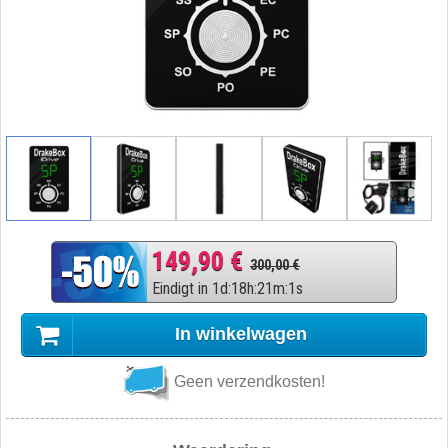
149,90 €
300,00 €
Eindigt in
1
d
:
18
h
:
21
m
:
0
s
In winkelwagen
Geen verzendkosten!