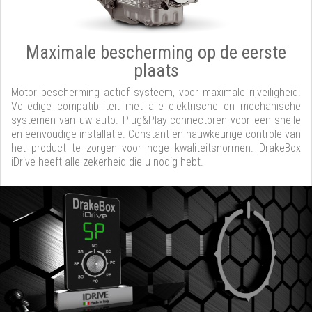
Maximale bescherming op de eerste
plaats
Motor bescherming actief systeem, voor maximale rijveiligheid.
Volledige compatibiliteit met alle elektrische en mechanische
systemen van uw auto. Plug&Play-connectoren voor een snelle
en eenvoudige installatie. Constant en nauwkeurige controle van
het product te zorgen voor hoge kwaliteitsnormen. DrakeBox
iDrive heeft alle zekerheid die u nodig hebt.