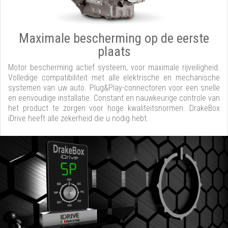
Maximale bescherming op de eerste
plaats
Motor bescherming actief systeem, voor maximale rijveiligheid.
Volledige compatibiliteit met alle elektrische en mechanische
systemen van uw auto. Plug&Play-connectoren voor een snelle
en eenvoudige installatie. Constant en nauwkeurige controle van
het product te zorgen voor hoge kwaliteitsnormen. DrakeBox
iDrive heeft alle zekerheid die u nodig hebt.