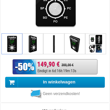
149,90 €
300,00 €
Eindigt in
6
d
:
16
h
:
19
m
:
13
s
In winkelwagen
Geen verzendkosten!