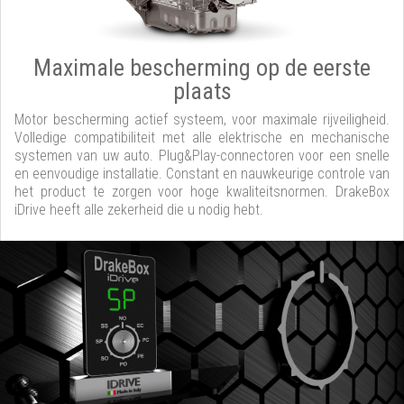
Maximale bescherming op de eerste
plaats
Motor bescherming actief systeem, voor maximale rijveiligheid.
Volledige compatibiliteit met alle elektrische en mechanische
systemen van uw auto. Plug&Play-connectoren voor een snelle
en eenvoudige installatie. Constant en nauwkeurige controle van
het product te zorgen voor hoge kwaliteitsnormen. DrakeBox
iDrive heeft alle zekerheid die u nodig hebt.