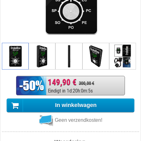
149,90 €
300,00 €
Eindigt in
1
d
:
20
h
:
0
m
:
4
s
In winkelwagen
Geen verzendkosten!