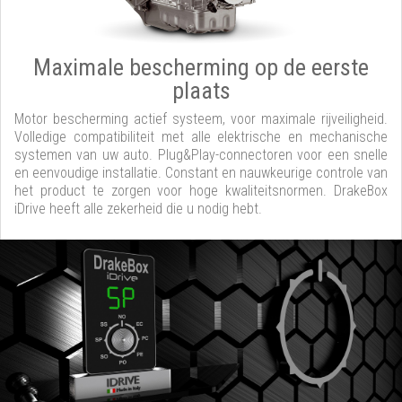
Maximale bescherming op de eerste
plaats
Motor bescherming actief systeem, voor maximale rijveiligheid.
Volledige compatibiliteit met alle elektrische en mechanische
systemen van uw auto. Plug&Play-connectoren voor een snelle
en eenvoudige installatie. Constant en nauwkeurige controle van
het product te zorgen voor hoge kwaliteitsnormen. DrakeBox
iDrive heeft alle zekerheid die u nodig hebt.